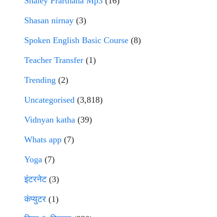
Shaley Prarthana Mp3
(16)
Shasan nirnay
(3)
Spoken English Basic Course
(8)
Teacher Transfer
(1)
Trending
(2)
Uncategorised
(3,818)
Vidnyan katha
(39)
Whats app
(7)
Yoga
(7)
इंटरनेट
(3)
कंप्युटर
(1)