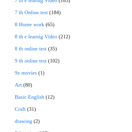
7 th e learnig Video
(183)
7 th Online test
(184)
8 Home work
(65)
8 th e learnig Video
(212)
8 th online test
(35)
9 th online test
(102)
9x movies
(1)
Art
(80)
Basic English
(12)
Craft
(31)
drawing
(2)