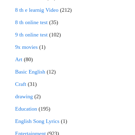
8 th e learnig Video
(212)
8 th online test
(35)
9 th online test
(102)
9x movies
(1)
Art
(80)
Basic English
(12)
Craft
(31)
drawing
(2)
Education
(195)
English Song Lyrics
(1)
Entertainment
(923)