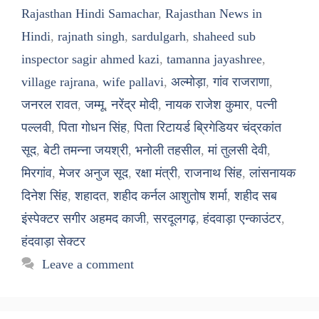
Rajasthan Hindi Samachar
,
Rajasthan News in
Hindi
,
rajnath singh
,
sardulgarh
,
shaheed sub
inspector sagir ahmed kazi
,
tamanna jayashree
,
village rajrana
,
wife pallavi
,
अल्मोड़ा
,
गांव राजराणा
,
जनरल रावत
,
जम्मू
,
नरेंद्र मोदी
,
नायक राजेश कुमार
,
पत्नी
पल्लवी
,
पिता गोधन सिंह
,
पिता रिटायर्ड ब्रिगेडियर चंद्रकांत
सूद
,
बेटी तमन्ना जयश्री
,
भनोली तहसील
,
मां तुलसी देवी
,
मिरगांव
,
मेजर अनुज सूद
,
रक्षा मंत्री
,
राजनाथ सिंह
,
लांसनायक
दिनेश सिंह
,
शहादत
,
शहीद कर्नल आशुतोष शर्मा
,
शहीद सब
इंस्पेक्टर सगीर अहमद काजी
,
सरदूलगढ़
,
हंदवाड़ा एन्काउंटर
,
हंदवाड़ा सेक्टर
Leave a comment