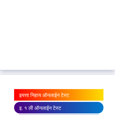
इयत्ता निहाय ऑनलाईन टेस्ट
इ. १ ली ऑनलाईन टेस्ट