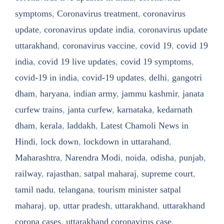
symptoms
,
Coronavirus treatment
,
coronavirus
update
,
coronavirus update india
,
coronavirus update
uttarakhand
,
coronavirus vaccine
,
covid 19
,
covid 19
india
,
covid 19 live updates
,
covid 19 symptoms
,
covid-19 in india
,
covid-19 updates
,
delhi
,
gangotri
dham
,
haryana
,
indian army
,
jammu kashmir
,
janata
curfew trains
,
janta curfew
,
karnataka
,
kedarnath
dham
,
kerala
,
laddakh
,
Latest Chamoli News in
Hindi
,
lock down
,
lockdown in uttarahand
,
Maharashtra
,
Narendra Modi
,
noida
,
odisha
,
punjab
,
railway
,
rajasthan
,
satpal maharaj
,
supreme court
,
tamil nadu
,
telangana
,
tourism minister satpal
maharaj
,
up
,
uttar pradesh
,
uttarakhand
,
uttarakhand
corona cases
,
uttarakhand coronavirus case
,