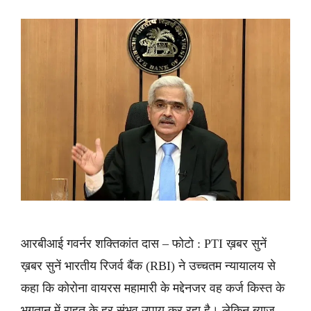
आरबीआई गवर्नर शक्तिकांत दास – फोटो : PTI ख़बर सुनें
ख़बर सुनें भारतीय रिजर्व बैंक (RBI) ने उच्चतम न्यायालय से
कहा कि कोरोना वायरस महामारी के मद्देनजर वह कर्ज किस्त के
भुगतान में राहत के हर संभव उपाय कर रहा है। लेकिन ब्याज