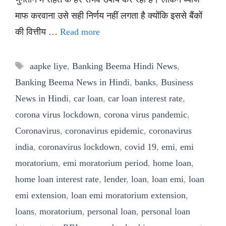
माफ करवाना उसे सही निर्णय नहीं लगता है क्योंकि इससे बैंकों
की वित्तीय …
Read more
Tags
aapke liye
,
Banking Beema Hindi News
,
Banking Beema News in Hindi
,
banks
,
Business
News in Hindi
,
car loan
,
car loan interest rate
,
corona virus lockdown
,
corona virus pandemic
,
Coronavirus
,
coronavirus epidemic
,
coronavirus
india
,
coronavirus lockdown
,
covid 19
,
emi
,
emi
moratorium
,
emi moratorium period
,
home loan
,
home loan interest rate
,
lender
,
loan
,
loan emi
,
loan
emi extension
,
loan emi moratorium extension
,
loans
,
moratorium
,
personal loan
,
personal loan