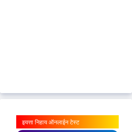
इयत्ता निहाय ऑनलाईन टेस्ट