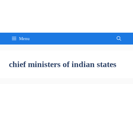
Skip
to
Sandeep Waghmore
content
Menu
chief ministers of indian states