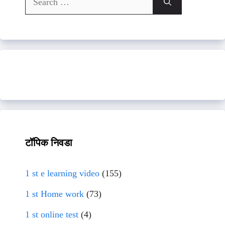
for:
टॉपिक निवडा
1 st e learning video
(155)
1 st Home work
(73)
1 st online test
(4)