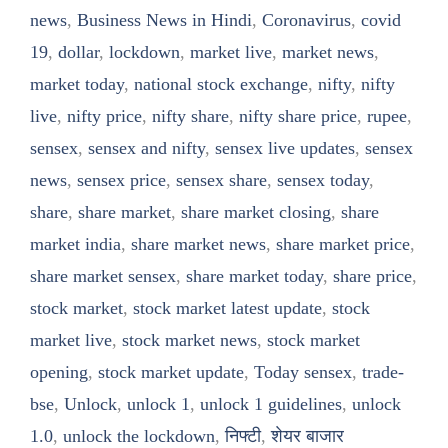
news
,
Business News in Hindi
,
Coronavirus
,
covid
19
,
dollar
,
lockdown
,
market live
,
market news
,
market today
,
national stock exchange
,
nifty
,
nifty
live
,
nifty price
,
nifty share
,
nifty share price
,
rupee
,
sensex
,
sensex and nifty
,
sensex live updates
,
sensex
news
,
sensex price
,
sensex share
,
sensex today
,
share
,
share market
,
share market closing
,
share
market india
,
share market news
,
share market price
,
share market sensex
,
share market today
,
share price
,
stock market
,
stock market latest update
,
stock
market live
,
stock market news
,
stock market
opening
,
stock market update
,
Today sensex
,
trade-
bse
,
Unlock
,
unlock 1
,
unlock 1 guidelines
,
unlock
1.0
,
unlock the lockdown
,
निफ्टी
,
शेयर बाजार