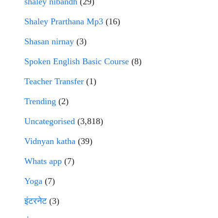
shaley nibandh
(29)
Shaley Prarthana Mp3
(16)
Shasan nirnay
(3)
Spoken English Basic Course
(8)
Teacher Transfer
(1)
Trending
(2)
Uncategorised
(3,818)
Vidnyan katha
(39)
Whats app
(7)
Yoga
(7)
इंटरनेट
(3)