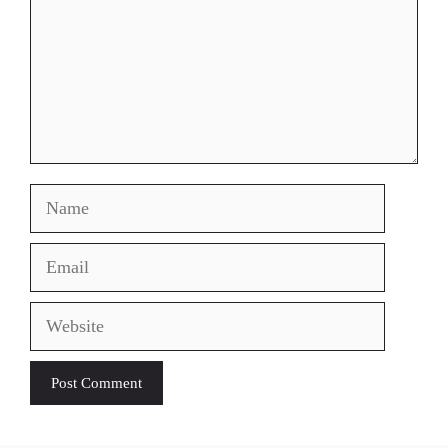
Name
Email
Website