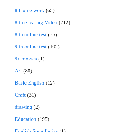
8 Home work
(65)
8 th e learnig Video
(212)
8 th online test
(35)
9 th online test
(102)
9x movies
(1)
Art
(80)
Basic English
(12)
Craft
(31)
drawing
(2)
Education
(195)
English Song Lyrics
(1)