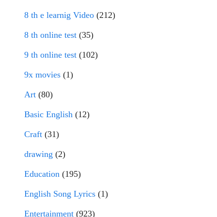
8 th e learnig Video
(212)
8 th online test
(35)
9 th online test
(102)
9x movies
(1)
Art
(80)
Basic English
(12)
Craft
(31)
drawing
(2)
Education
(195)
English Song Lyrics
(1)
Entertainment
(923)