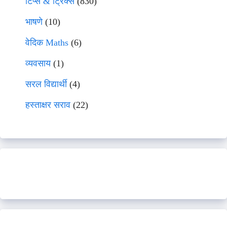
टिप्स & ट्रिक्स
(830)
भाषणे
(10)
वेदिक Maths
(6)
व्यवसाय
(1)
सरल विद्यार्थी
(4)
हस्ताक्षर सराव
(22)