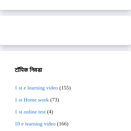
टॉपिक निवडा
1 st e learning video
(155)
1 st Home work
(73)
1 st online test
(4)
10 e learning video
(166)