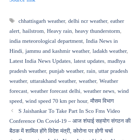
Tags
chhattisgarh weather
,
delhi ncr weather
,
eather
alert
,
hailstrom
,
Heavy rain
,
heavy thunderstorm
,
india meteorological department
,
India News in
Hindi
,
jammu and kashmir weather
,
ladakh weather
,
Latest India News Updates
,
latest updates
,
madhya
pradesh weather
,
punjab weather
,
rain
,
uttar pradesh
weather
,
uttarakhand weather
,
weather
,
Weather
forecast
,
weather forecast delhi
,
weather news
,
wind
speed
,
wind speed 70 km per hour
,
मौसम विभाग
S Jaishankar To Take Part In Sco Fms Video
Conference On Covid-19 – आज शंघाई सहयोग संगठन की
बैठक में शामिल होंगे विदेश मंत्री, कोरोना पर होगी चर्चा