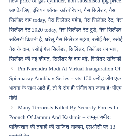
new price of gas cylinder
,
non subsidised lpg price
,
आपके लिए
,
इंडियन ऑयल कॉरपोरेशन
,
गैस सिलेंडर
,
गैस
सिलेंडर दाम today
,
गैस सिलेंडर महंगा
,
गैस सिलेंडर रेट
,
गैस
सिलेंडर रेट 2020 today
,
गैस सिलेंडर रेट टुडे
,
गैस सिलेंडर
सब्सिडी कितनी है
,
घरेलू गैस सिलेंडर महंगा
,
रसोई गैस
,
रसोई
गैस के दाम
,
रसोई गैस सिलेंडर
,
सिलिंडर
,
सिलेंडर का भाव
,
सिलेंडर की नई कीमत
,
सिलेंडर के दाम बढ़े
,
सिलेंडर सब्सिडी
Pm Narendra Modi At Virtual Inauguration Of
Spicmacay Anubhav Series – जब 130 करोड़ लोग एक
भावना के साथ आते हैं, तो ये संग ही संगीत बन जाता हैः पीएम
मोदी
Many Terrorists Killed By Security Forces In
Poonch Of Jammu And Kashmir – जम्मू-कश्मीर:
पाकिस्तान की तबाही की साजिश नाकाम, एलओसी पर 13