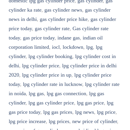
domestic lpg gas cylinder price
,
gas cylinder
,
gas
cylinder ka rate
,
gas cylinder news
,
gas cylinder
news in delhi
,
gas cylinder price hike
,
gas cylinder
price today
,
gas cylinder rate
,
Gas cylinder rate
today
,
gas price today
,
indane gas
,
indian oil
corporation limited
,
iocl
,
lockdown
,
lpg
,
lpg
cylinder
,
lpg cylinder booking
,
lpg cylinder cost in
delhi
,
lpg cylinder price
,
lpg cylinder price in delhi
2020
,
lpg cylinder price in up
,
lpg cylinder price
today
,
lpg cylinder rate in lucknow
,
lpg cylinder rate
in noida
,
lpg gas
,
lpg gas connection
,
lpg gas
cylinder
,
lpg gas cylinder price
,
lpg gas price
,
lpg
gas price today
,
lpg gas prices
,
lpg news
,
lpg price
,
lpg price increase
,
lpg prices
,
new price of cylinder
,