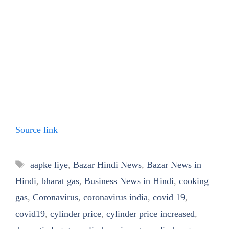
Source link
Tags
aapke liye
,
Bazar Hindi News
,
Bazar News in
Hindi
,
bharat gas
,
Business News in Hindi
,
cooking
gas
,
Coronavirus
,
coronavirus india
,
covid 19
,
covid19
,
cylinder price
,
cylinder price increased
,