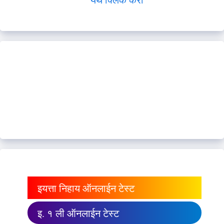
येथे क्लिक करा
इयत्ता निहाय ऑनलाईन टेस्ट
इ. १ ली ऑनलाईन टेस्ट