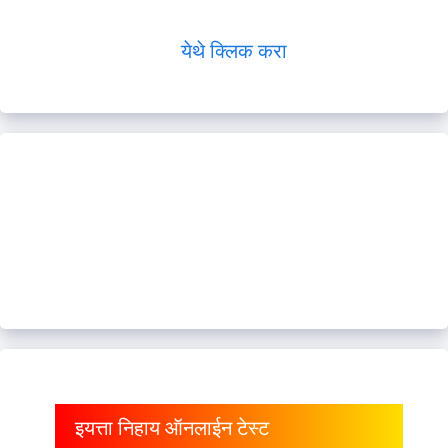
येथे क्लिक करा
इयत्ता निहाय ऑनलाईन टेस्ट