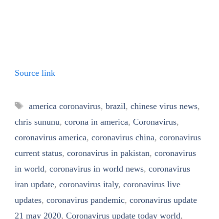
Source link
Tags
america coronavirus
,
brazil
,
chinese virus news
,
chris sununu
,
corona in america
,
Coronavirus
,
coronavirus america
,
coronavirus china
,
coronavirus
current status
,
coronavirus in pakistan
,
coronavirus
in world
,
coronavirus in world news
,
coronavirus
iran update
,
coronavirus italy
,
coronavirus live
updates
,
coronavirus pandemic
,
coronavirus update
21 may 2020
,
Coronavirus update today world
,