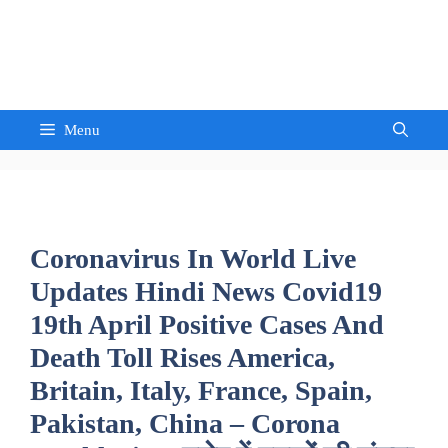
Skip
to
Sandeep Waghmore
content
Menu
Coronavirus In World Live
Updates Hindi News Covid19
19th April Positive Cases And
Death Toll Rises America,
Britain, Italy, France, Spain,
Pakistan, China – Corona