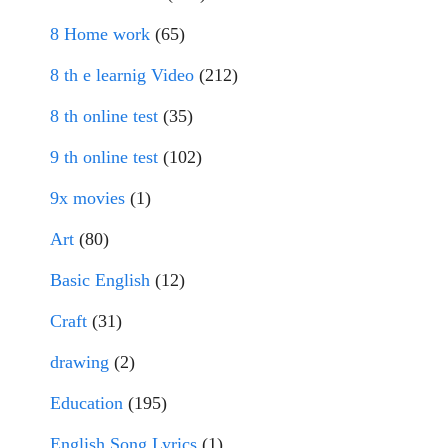
8 Home work
(65)
8 th e learnig Video
(212)
8 th online test
(35)
9 th online test
(102)
9x movies
(1)
Art
(80)
Basic English
(12)
Craft
(31)
drawing
(2)
Education
(195)
English Song Lyrics
(1)