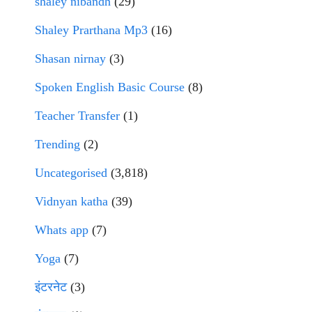
shaley nibandh
(29)
Shaley Prarthana Mp3
(16)
Shasan nirnay
(3)
Spoken English Basic Course
(8)
Teacher Transfer
(1)
Trending
(2)
Uncategorised
(3,818)
Vidnyan katha
(39)
Whats app
(7)
Yoga
(7)
इंटरनेट
(3)