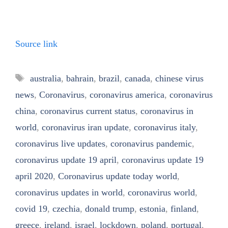
Source link
Tags
australia
,
bahrain
,
brazil
,
canada
,
chinese virus
news
,
Coronavirus
,
coronavirus america
,
coronavirus
china
,
coronavirus current status
,
coronavirus in
world
,
coronavirus iran update
,
coronavirus italy
,
coronavirus live updates
,
coronavirus pandemic
,
coronavirus update 19 april
,
coronavirus update 19
april 2020
,
Coronavirus update today world
,
coronavirus updates in world
,
coronavirus world
,
covid 19
,
czechia
,
donald trump
,
estonia
,
finland
,
greece
,
ireland
,
israel
,
lockdown
,
poland
,
portugal
,