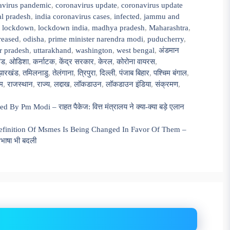
avirus pandemic
,
coronavirus update
,
coronavirus update
l pradesh
,
india coronavirus cases
,
infected
,
jammu and
,
lockdown
,
lockdown india
,
madhya pradesh
,
Maharashtra
,
reased
,
odisha
,
prime minister narendra modi
,
puducherry
,
ar pradesh
,
uttarakhand
,
washington
,
west bengal
,
अंडमान
ंड
,
ओडिशा
,
कर्नाटक
,
केंद्र सरकार
,
केरल
,
कोरोना वायरस
,
झारखंड
,
तमिलनाडु
,
तेलंगाना
,
त्रिपुरा
,
दिल्ली
,
पंजाब बिहार
,
पश्चिम बंगाल
,
म
,
राजस्थान
,
राज्य
,
लद्दाख
,
लॉकडाउन
,
लॉकडाउन इंडिया
,
संक्रमण
,
m Modi – राहत पैकेज: वित्त मंत्रालय ने क्या-क्या बड़े एलान
Definition Of Msmes Is Being Changed In Favor Of Them –
िभाषा भी बदली