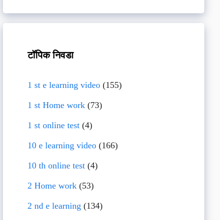
टॉपिक निवडा
1 st e learning video
(155)
1 st Home work
(73)
1 st online test
(4)
10 e learning video
(166)
10 th online test
(4)
2 Home work
(53)
2 nd e learning
(134)