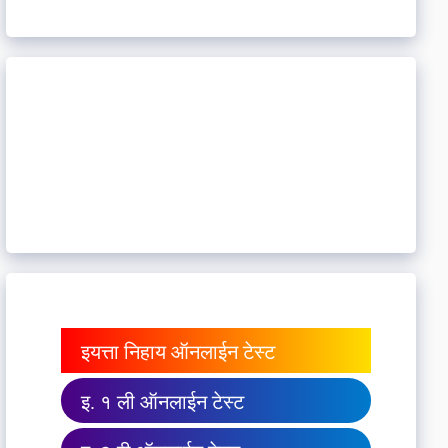
इयत्ता निहाय ऑनलाईन टेस्ट
इ. १ ली ऑनलाईन टेस्ट