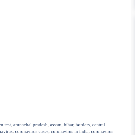
en test
,
arunachal pradesh
,
assam
,
bihar
,
borders
,
central
avirus
,
coronavirus cases
,
coronavirus in india
,
coronavirus