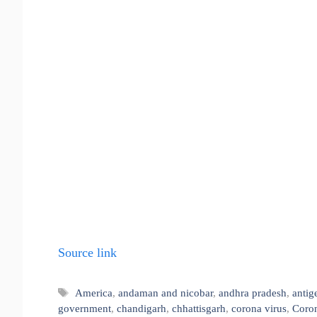
Source link
Tags
America
,
andaman and nicobar
,
andhra pradesh
,
antig
government
,
chandigarh
,
chhattisgarh
,
corona virus
,
Coron