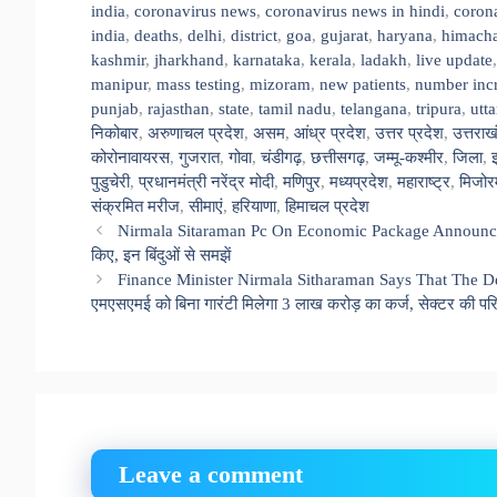
india
,
coronavirus news
,
coronavirus news in hindi
,
coron
india
,
deaths
,
delhi
,
district
,
goa
,
gujarat
,
haryana
,
himacha
kashmir
,
jharkhand
,
karnataka
,
kerala
,
ladakh
,
live update
manipur
,
mass testing
,
mizoram
,
new patients
,
number inc
punjab
,
rajasthan
,
state
,
tamil nadu
,
telangana
,
tripura
,
utt
निकोबार
,
अरुणाचल प्रदेश
,
असम
,
आंध्र प्रदेश
,
उत्तर प्रदेश
,
उत्तराख
कोरोनावायरस
,
गुजरात
,
गोवा
,
चंडीगढ़
,
छत्तीसगढ़
,
जम्मू-कश्मीर
,
जिला
,
पुडुचेरी
,
प्रधानमंत्री नरेंद्र मोदी
,
मणिपुर
,
मध्यप्रदेश
,
महाराष्ट्र
,
मिजोर
संक्रमित मरीज
,
सीमाएं
,
हरियाणा
,
हिमाचल प्रदेश
Nirmala Sitaraman Pc On Economic Package Announced By P
किए, इन बिंदुओं से समझें
Finance Minister Nirmala Sitharaman Says That The 
एमएसएमई को बिना गारंटी मिलेगा 3 लाख करोड़ का कर्ज, सेक्टर की पर
Leave a comment