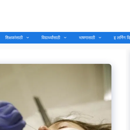
शिक्षकांसाठी
विद्यार्थ्यांसाठी
भाषणासाठी
इ लर्निग व