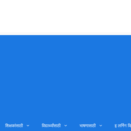
शिक्षकांसाठी
विद्यार्थ्यांसाठी
भाषणासाठी
इ लर्निग व