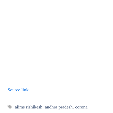
Source link
Tags
aiims rishikesh
,
andhra pradesh
,
corona