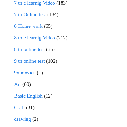
7 th e learnig Video
(183)
7 th Online test
(184)
8 Home work
(65)
8 th e learnig Video
(212)
8 th online test
(35)
9 th online test
(102)
9x movies
(1)
Art
(80)
Basic English
(12)
Craft
(31)
drawing
(2)