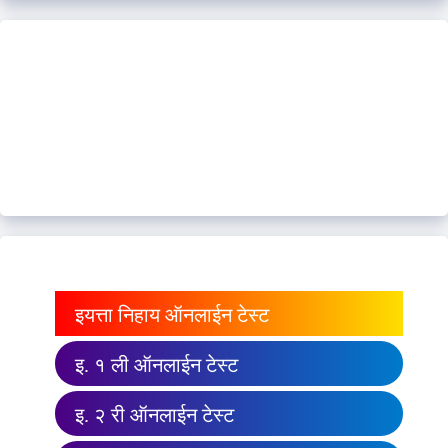
इयत्ता निहाय ऑनलाईन टेस्ट
इ. १ ली ऑनलाईन टेस्ट
इ. २ री ऑनलाईन टेस्ट