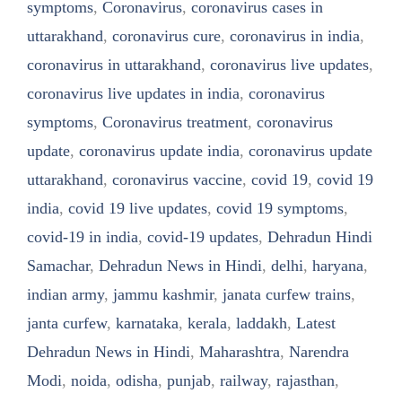
symptoms
,
Coronavirus
,
coronavirus cases in
uttarakhand
,
coronavirus cure
,
coronavirus in india
,
coronavirus in uttarakhand
,
coronavirus live updates
,
coronavirus live updates in india
,
coronavirus
symptoms
,
Coronavirus treatment
,
coronavirus
update
,
coronavirus update india
,
coronavirus update
uttarakhand
,
coronavirus vaccine
,
covid 19
,
covid 19
india
,
covid 19 live updates
,
covid 19 symptoms
,
covid-19 in india
,
covid-19 updates
,
Dehradun Hindi
Samachar
,
Dehradun News in Hindi
,
delhi
,
haryana
,
indian army
,
jammu kashmir
,
janata curfew trains
,
janta curfew
,
karnataka
,
kerala
,
laddakh
,
Latest
Dehradun News in Hindi
,
Maharashtra
,
Narendra
Modi
,
noida
,
odisha
,
punjab
,
railway
,
rajasthan
,