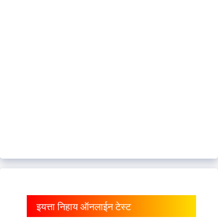
इयत्ता निहाय ऑनलाईन टेस्ट