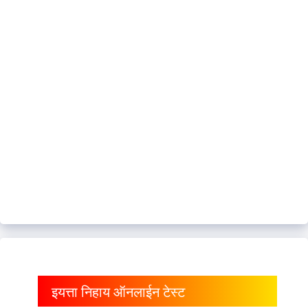
इयत्ता निहाय ऑनलाईन टेस्ट