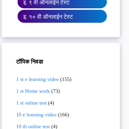
इ. ९ वी ऑनलाईन टेस्ट
इ. १० वी ऑनलाईन टेस्ट
टॉपिक निवडा
1 st e learning video
(155)
1 st Home work
(73)
1 st online test
(4)
10 e learning video
(166)
10 th online test
(4)