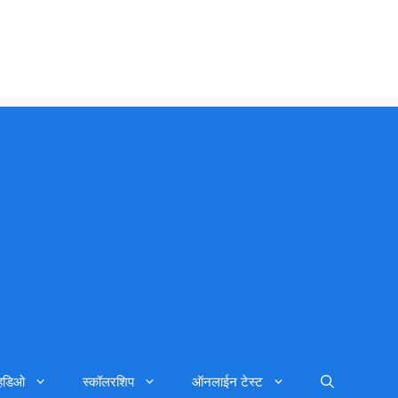
्हिडिओ
स्कॉलरशिप
ऑनलाईन टेस्ट