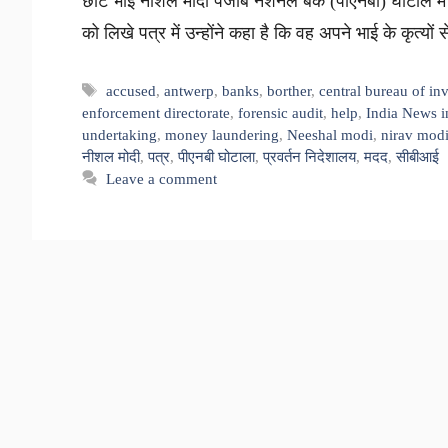
छोटे भाई नीशल मोदी पंजाब नेशनल बैंक (पीएनबी) घोटाले मे
को लिखे पत्र में उन्होंने कहा है कि वह अपने भाई के कृत्यो
Tags
accused
,
antwerp
,
banks
,
borther
,
central bureau of in
enforcement directorate
,
forensic audit
,
help
,
India News i
undertaking
,
money laundering
,
Neeshal modi
,
nirav mod
नीशल मोदी
,
पत्र
,
पीएनबी घोटाला
,
प्रवर्तन निदेशालय
,
मदद
,
सीबीआई
Leave a comment