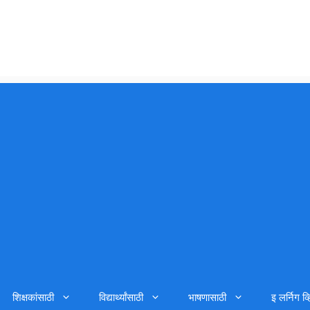
शिक्षकांसाठी
विद्यार्थ्यांसाठी
भाषणासाठी
इ लर्निग व