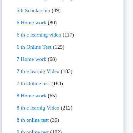
5th Scholarship
(89)
6 Home work
(80)
6 th e learning video
(117)
6 th Online Test
(125)
7 Home work
(68)
7 th e learnig Video
(183)
7 th Online test
(184)
8 Home work
(65)
8 th e learnig Video
(212)
8 th online test
(35)
9 th online test
(102)