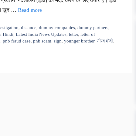
ं प्रवर्तन निदेशालय (ईडी) की मदद करने के लिए तैयार है। ईडी
ं से खुद …
Read more
vestigation
,
distance
,
dummy companies
,
dummy partners
,
n Hindi
,
Latest India News Updates
,
letter
,
letter of
i
,
pnb fraud case
,
pnb scam
,
sign
,
younger brother
,
नीरव मोदी
,