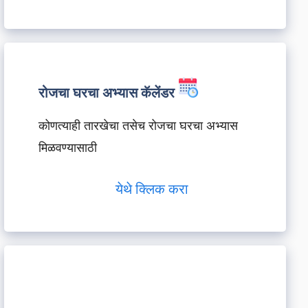
रोजचा घरचा अभ्यास कॅलेंडर
कोणत्याही तारखेचा तसेच रोजचा घरचा अभ्यास
मिळवण्यासाठी
येथे क्लिक करा