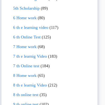
5th Scholarship
(89)
6 Home work
(80)
6 th e learning video
(117)
6 th Online Test
(125)
7 Home work
(68)
7 th e learnig Video
(183)
7 th Online test
(184)
8 Home work
(65)
8 th e learnig Video
(212)
8 th online test
(35)
9 th online test
(102)