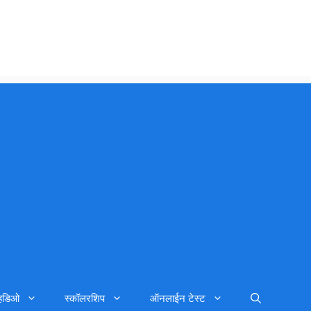
्हिडिओ
स्कॉलरशिप
ऑनलाईन टेस्ट