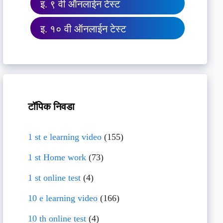
इ. ९ वी ऑनलाईन टेस्ट
इ. १० वी ऑनलाईन टेस्ट
टॉपिक निवडा
1 st e learning video
(155)
1 st Home work
(73)
1 st online test
(4)
10 e learning video
(166)
10 th online test
(4)