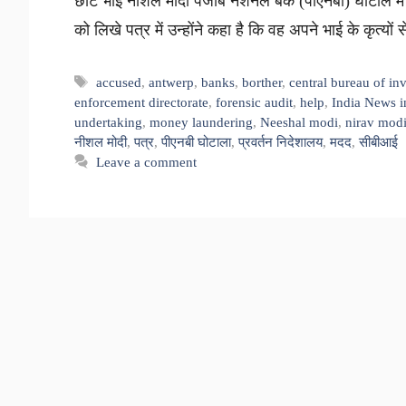
छोटे भाई नीशल मोदी पंजाब नेशनल बैंक (पीएनबी) घोटाले मे
को लिखे पत्र में उन्होंने कहा है कि वह अपने भाई के कृत्यो
Tags
accused
,
antwerp
,
banks
,
borther
,
central bureau of in
enforcement directorate
,
forensic audit
,
help
,
India News i
undertaking
,
money laundering
,
Neeshal modi
,
nirav mod
नीशल मोदी
,
पत्र
,
पीएनबी घोटाला
,
प्रवर्तन निदेशालय
,
मदद
,
सीबीआई
Leave a comment