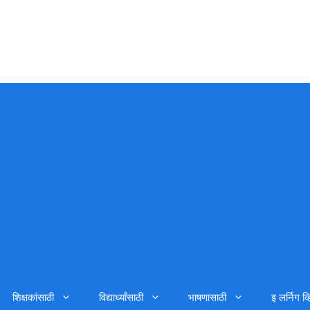
शिक्षकांसाठी
विद्यार्थ्यांसाठी
भाषणासाठी
इ लर्निग व