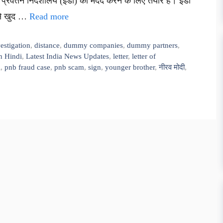
ं प्रवर्तन निदेशालय (ईडी) की मदद करने के लिए तैयार है। ईडी
ं से खुद …
Read more
vestigation
,
distance
,
dummy companies
,
dummy partners
,
n Hindi
,
Latest India News Updates
,
letter
,
letter of
i
,
pnb fraud case
,
pnb scam
,
sign
,
younger brother
,
नीरव मोदी
,