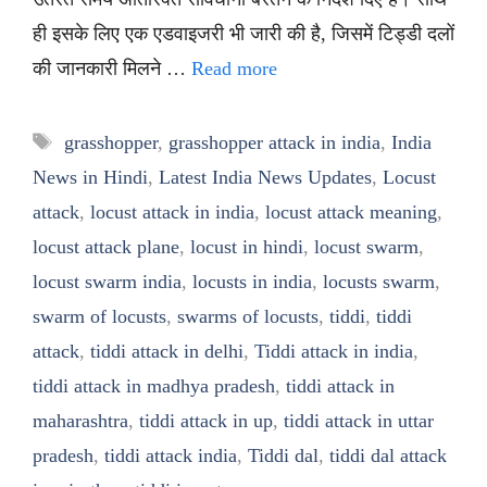
ही इसके लिए एक एडवाइजरी भी जारी की है, जिसमें टिड्डी दलों
की जानकारी मिलने …
Read more
Tags
grasshopper
,
grasshopper attack in india
,
India
News in Hindi
,
Latest India News Updates
,
Locust
attack
,
locust attack in india
,
locust attack meaning
,
locust attack plane
,
locust in hindi
,
locust swarm
,
locust swarm india
,
locusts in india
,
locusts swarm
,
swarm of locusts
,
swarms of locusts
,
tiddi
,
tiddi
attack
,
tiddi attack in delhi
,
Tiddi attack in india
,
tiddi attack in madhya pradesh
,
tiddi attack in
maharashtra
,
tiddi attack in up
,
tiddi attack in uttar
pradesh
,
tiddi attack india
,
Tiddi dal
,
tiddi dal attack