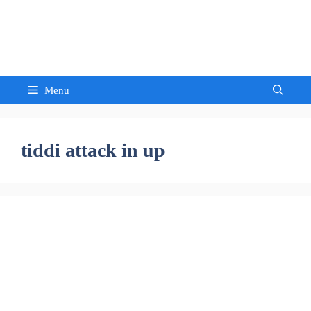
Skip
to
Sandeep Waghmore
content
Menu
tiddi attack in up