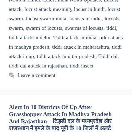
attack
,
locust attack meaning
,
locust in hindi
,
locust
swarm
,
locust swarm india
,
locusts in india
,
locusts
swarm
,
swarm of locusts
,
swarms of locusts
,
tiddi
,
tiddi attack in delhi
,
Tiddi attack in india
,
tiddi attack
in madhya pradesh
,
tiddi attack in maharashtra
,
tiddi
attack in up
,
tiddi attack in uttar pradesh
,
Tiddi dal
,
tiddi dal attack in rajasthan
,
tiddi insect
Leave a comment
Alert In 10 Districts Of Up After
Grasshopper Attack In Madhya Pradesh
And Rajasthan – टिड्डी दल के मध्यप्रदेश और
राजस्थान में हमले के बाद यूपी के 10 जिलों में अलर्ट