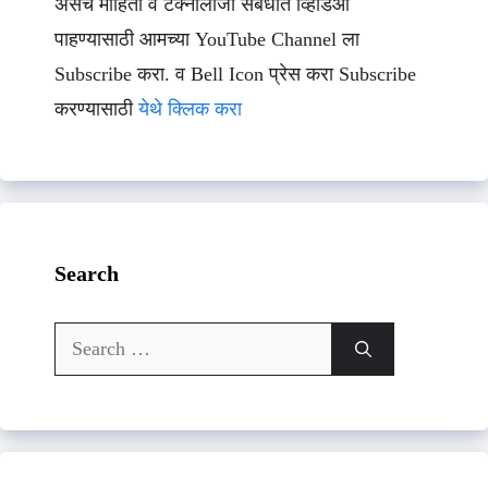
असेच माहिती व टेक्नॉलॉजी संबधीत व्हिडिओ
पाहण्यासाठी आमच्या YouTube Channel ला
Subscribe करा. व Bell Icon प्रेस करा Subscribe
करण्यासाठी
येथे क्लिक करा
Search
Search
for: