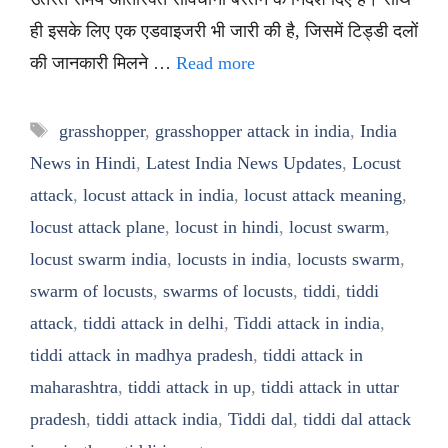
ही इसके लिए एक एडवाइजरी भी जारी की है, जिसमें टिड्डी दलों
की जानकारी मिलने …
Read more
Tags
grasshopper
,
grasshopper attack in india
,
India
News in Hindi
,
Latest India News Updates
,
Locust
attack
,
locust attack in india
,
locust attack meaning
,
locust attack plane
,
locust in hindi
,
locust swarm
,
locust swarm india
,
locusts in india
,
locusts swarm
,
swarm of locusts
,
swarms of locusts
,
tiddi
,
tiddi
attack
,
tiddi attack in delhi
,
Tiddi attack in india
,
tiddi attack in madhya pradesh
,
tiddi attack in
maharashtra
,
tiddi attack in up
,
tiddi attack in uttar
pradesh
,
tiddi attack india
,
Tiddi dal
,
tiddi dal attack