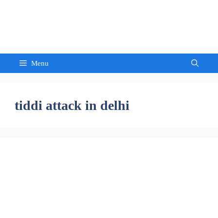
Skip
to
Sandeep Waghmore
content
Menu
tiddi attack in delhi