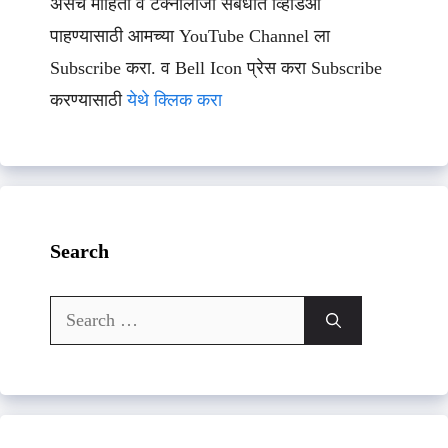
असेच माहिती व टेक्नॉलॉजी संबधीत व्हिडिओ
पाहण्यासाठी आमच्या YouTube Channel ला
Subscribe करा. व Bell Icon प्रेस करा Subscribe
करण्यासाठी
येथे क्लिक करा
Search
Search
for: