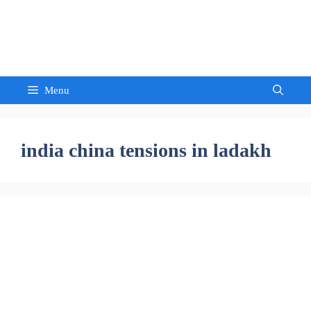
Skip
to
Sandeep Waghmore
content
Menu
india china tensions in ladakh