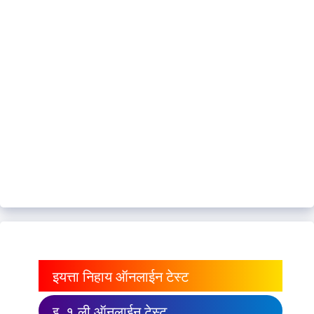
इयत्ता निहाय ऑनलाईन टेस्ट
इ. १ ली ऑनलाईन टेस्ट