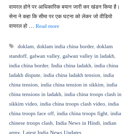
वायरल होने पर आधिकारिक बयान जारी कर खंडन किया है।
सेना ने कहा कि सीमा पर एक घटना को लेकर जो वीडियो
वायरल हो …
Read more
Tags
doklam
,
doklam india china border
,
doklam
standoff
,
galwan valley
,
galwan valley in ladakh
,
india china border
,
India china ladakh
,
india china
ladakh dispute
,
india china ladakh tension
,
india
china tension
,
india china tension in sikkim
,
india
china tensions in ladakh
,
india china troops clash in
sikkim video
,
india china troops clash video
,
india
china troops face off
,
india china troops fight
,
india
chinese troops clash
,
India News in Hindi
,
indian
army
,
Latest India News Updates