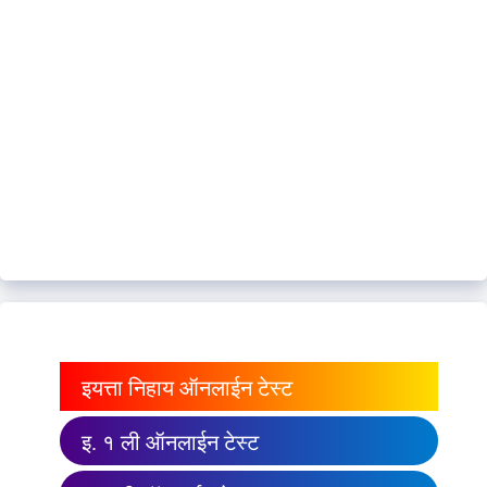
इयत्ता निहाय ऑनलाईन टेस्ट
इ. १ ली ऑनलाईन टेस्ट