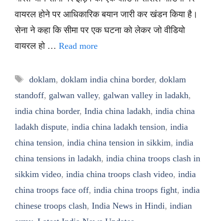
वायरल होने पर आधिकारिक बयान जारी कर खंडन किया है।
सेना ने कहा कि सीमा पर एक घटना को लेकर जो वीडियो
वायरल हो …
Read more
Tags
doklam
,
doklam india china border
,
doklam
standoff
,
galwan valley
,
galwan valley in ladakh
,
india china border
,
India china ladakh
,
india china
ladakh dispute
,
india china ladakh tension
,
india
china tension
,
india china tension in sikkim
,
india
china tensions in ladakh
,
india china troops clash in
sikkim video
,
india china troops clash video
,
india
china troops face off
,
india china troops fight
,
india
chinese troops clash
,
India News in Hindi
,
indian