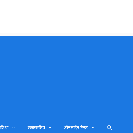
्हिडिओ
स्कॉलरशिप
ऑनलाईन टेस्ट