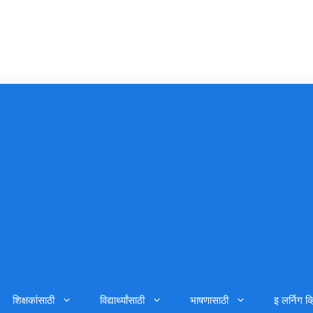
शिक्षकांसाठी
विद्यार्थ्यांसाठी
भाषणासाठी
इ लर्निग व