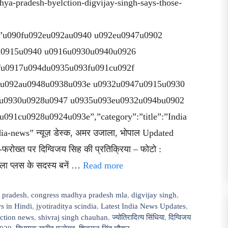
a-pradesh-byelction-digvijay-singh-says-those-
hn”:”u090fu092eu092au0940 u092eu0947u0902
u0915u0940 u0916u0930u0940u0926
fu0917u094du0935u093fu091cu092f
 u092au0948u0938u093e u0932u0947u0915u0930
u0930u0928u0947 u0935u093eu0932u094bu0902
91cu0928u0924u093e”,”category”:”title”:”India
-news” न्यूज़ डेस्क, अमर उजाला, भोपाल Updated
ोख्त पर दिग्विजय सिह की प्रतिक्रिया – फोटो :
ाला प्लस के सदस्य बनें …
Read more
 pradesh
,
congress madhya pradesh mla
,
digvijay singh
,
s in Hindi
,
jyotiraditya scindia
,
Latest India News Updates
,
ction news
,
shivraj singh chauhan
,
ज्योतिरादित्य सिंधिया
,
दिग्विजय