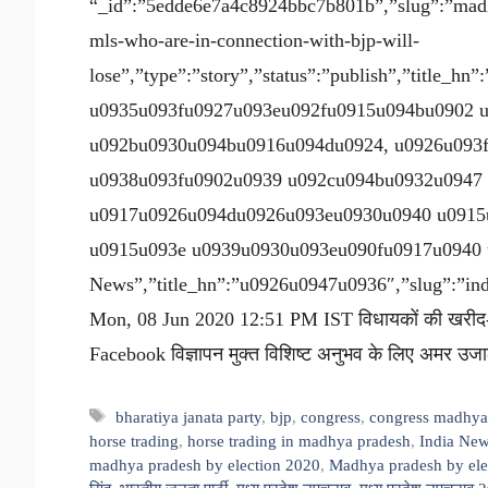
“_id”:”5edde6e7a4c8924bbc7b801b”,”slug”:”madhy
mls-who-are-in-connection-with-bjp-will-
lose”,”type”:”story”,”status”:”publish”,”title_
u0935u093fu0927u093eu092fu0915u094bu0902 
u092bu0930u094bu0916u094du0924, u0926u093
u0938u093fu0902u0939 u092cu094bu0932u0947
u0917u0926u094du0926u093eu0930u0940 u0915
u0915u093e u0939u0930u093eu090fu0917u0940 u0
News”,”title_hn”:”u0926u0947u0936″,”slug”:”india
Mon, 08 Jun 2020 12:51 PM IST विधायकों की खरीद-फर
Facebook विज्ञापन मुक्त विशिष्ट अनुभव के लिए अमर उज
Tags
bharatiya janata party
,
bjp
,
congress
,
congress madhya
horse trading
,
horse trading in madhya pradesh
,
India New
madhya pradesh by election 2020
,
Madhya pradesh by ele