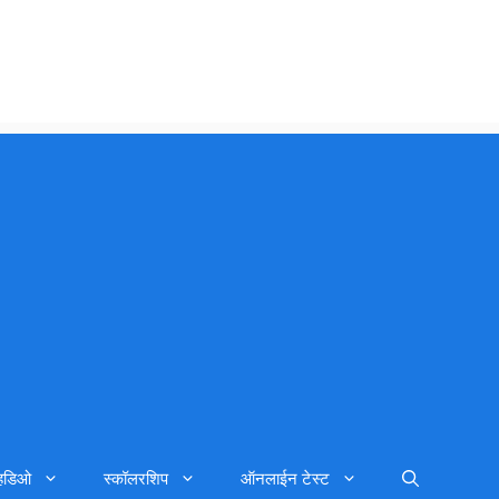
्हिडिओ
स्कॉलरशिप
ऑनलाईन टेस्ट