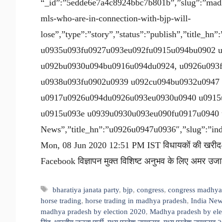
“_id”:”5edde6e7a4c8924bbc7b801b”,”slug”:”madhy
mls-who-are-in-connection-with-bjp-will-
lose”,”type”:”story”,”status”:”publish”,”title_
u0935u093fu0927u093eu092fu0915u094bu0902 
u092bu0930u094bu0916u094du0924, u0926u093
u0938u093fu0902u0939 u092cu094bu0932u0947
u0917u0926u094du0926u093eu0930u0940 u0915
u0915u093e u0939u0930u093eu090fu0917u0940 u0
News”,”title_hn”:”u0926u0947u0936″,”slug”:”india
Mon, 08 Jun 2020 12:51 PM IST विधायकों की खरीद-फर
Facebook विज्ञापन मुक्त विशिष्ट अनुभव के लिए अमर उज
Tags
bharatiya janata party
,
bjp
,
congress
,
congress madhya
horse trading
,
horse trading in madhya pradesh
,
India New
madhya pradesh by election 2020
,
Madhya pradesh by ele