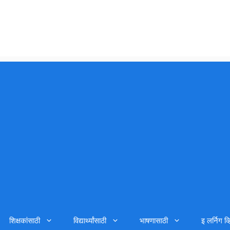
शिक्षकांसाठी
विद्यार्थ्यांसाठी
भाषणासाठी
इ लर्निग व