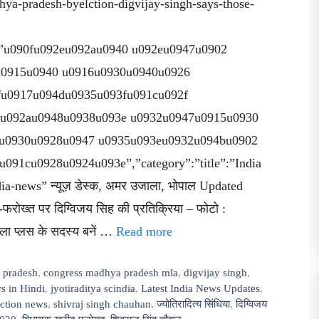
a-pradesh-byelction-digvijay-singh-says-those-
hn”:”u090fu092eu092au0940 u092eu0947u0902
u0915u0940 u0916u0930u0940u0926
fu0917u094du0935u093fu091cu092f
 u092au0948u0938u093e u0932u0947u0915u0930
u0930u0928u0947 u0935u093eu0932u094bu0902
91cu0928u0924u093e”,”category”:”title”:”India
-news” न्यूज़ डेस्क, अमर उजाला, भोपाल Updated
ोख्त पर दिग्विजय सिह की प्रतिक्रिया – फोटो :
ाला प्लस के सदस्य बनें …
Read more
 pradesh
,
congress madhya pradesh mla
,
digvijay singh
,
s in Hindi
,
jyotiraditya scindia
,
Latest India News Updates
,
ction news
,
shivraj singh chauhan
,
ज्योतिरादित्य सिंधिया
,
दिग्विजय