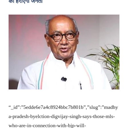
का हराएगी जनता
“_id”:”5edde6e7a4c8924bbc7b801b”,”slug”:”madhy
a-pradesh-byelction-digvijay-singh-says-those-mls-
who-are-in-connection-with-bjp-will-