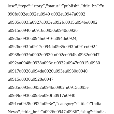
lose”,”type”:”story”,”status”:”publish”,”title_hn”:”u
090fu092eu092au0940 u092eu0947u0902
u0935u093fu0927u093eu092fu0915u094bu0902
u0915u0940 u0916u0930u0940u0926
u092bu0930u094bu0916u094du0924,
u0926u093fu0917u094du0935u093fu091cu092f
u0938u093fu0902u0939 u092cu094bu0932u0947
u092au0948u0938u093e u0932u0947u0915u0930
u0917u0926u094du0926u093eu0930u0940
u0915u0930u0928u0947
u0935u093eu0932u094bu0902 u0915u093e
u0939u0930u093eu090fu0917u0940
u091cu0928u0924u093e”,”category”:”title”:”India
News”,”title_hn”:”u0926u0947u0936″,”slug”:”india-