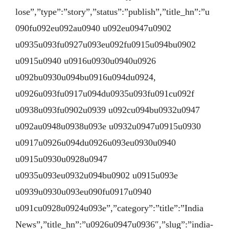
lose”,”type”:”story”,”status”:”publish”,”title_hn”:”u
090fu092eu092au0940 u092eu0947u0902
u0935u093fu0927u093eu092fu0915u094bu0902
u0915u0940 u0916u0930u0940u0926
u092bu0930u094bu0916u094du0924,
u0926u093fu0917u094du0935u093fu091cu092f
u0938u093fu0902u0939 u092cu094bu0932u0947
u092au0948u0938u093e u0932u0947u0915u0930
u0917u0926u094du0926u093eu0930u0940
u0915u0930u0928u0947
u0935u093eu0932u094bu0902 u0915u093e
u0939u0930u093eu090fu0917u0940
u091cu0928u0924u093e”,”category”:”title”:”India
News”,”title_hn”:”u0926u0947u0936″,”slug”:”india-