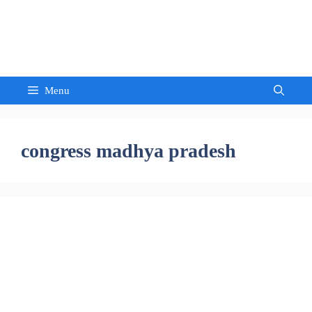
Skip
to
Sandeep Waghmore
content
Menu
congress madhya pradesh