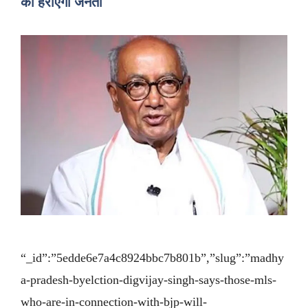
का हराएगी जनता
“_id”:”5edde6e7a4c8924bbc7b801b”,”slug”:”madhy
a-pradesh-byelction-digvijay-singh-says-those-mls-
who-are-in-connection-with-bjp-will-