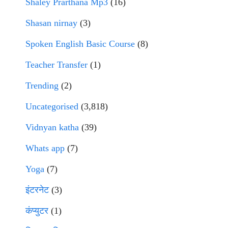
Shaley Prarthana Mp3
(16)
Shasan nirnay
(3)
Spoken English Basic Course
(8)
Teacher Transfer
(1)
Trending
(2)
Uncategorised
(3,818)
Vidnyan katha
(39)
Whats app
(7)
Yoga
(7)
इंटरनेट
(3)
कंप्युटर
(1)