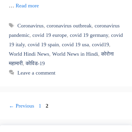
…
Read more
Tags
Coronavirus
,
coronavirus outbreak
,
coronavirus
pandemic
,
covid 19 europe
,
covid 19 germany
,
covid
19 italy
,
covid 19 spain
,
covid 19 usa
,
covid19
,
World Hindi News
,
World News in Hindi
,
कोरोना
महामारी
,
कोविड-19
Leave a comment
Page
Page
←
Previous
1
2