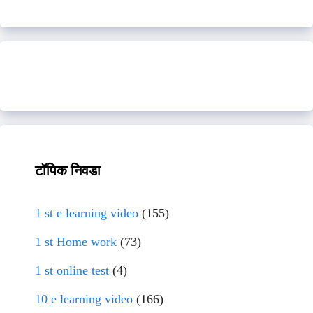
टॉपिक निवडा
1 st e learning video
(155)
1 st Home work
(73)
1 st online test
(4)
10 e learning video
(166)