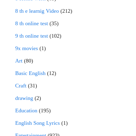
8 th e learnig Video
(212)
8 th online test
(35)
9 th online test
(102)
9x movies
(1)
Art
(80)
Basic English
(12)
Craft
(31)
drawing
(2)
Education
(195)
English Song Lyrics
(1)
Entertainment
(923)