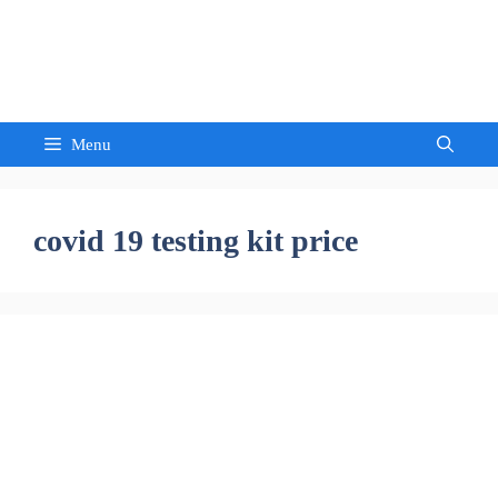
Skip
to
Sandeep Waghmore
content
Menu
covid 19 testing kit price