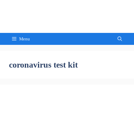
Skip
to
Sandeep Waghmore
content
Menu
coronavirus test kit