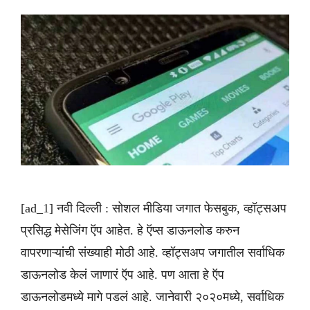
[ad_1] नवी दिल्ली : सोशल मीडिया जगात फेसबुक, व्हॉट्सअप
प्रसिद्ध मेसेजिंग ऍप आहेत. हे ऍप्स डाऊनलोड करुन
वापरणाऱ्यांची संख्याही मोठी आहे. व्हॉट्सअप जगातील सर्वाधिक
डाऊनलोड केलं जाणारं ऍप आहे. पण आता हे ऍप
डाऊनलोडमध्ये मागे पडलं आहे. जानेवारी २०२०मध्ये, सर्वाधिक