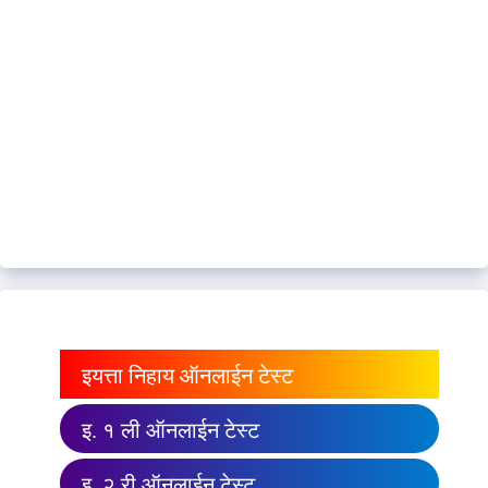
इयत्ता निहाय ऑनलाईन टेस्ट
इ. १ ली ऑनलाईन टेस्ट
इ. २ री ऑनलाईन टेस्ट