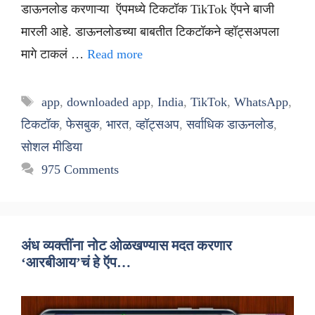
डाऊनलोड करणाऱ्या ऍपमध्ये टिकटॉक TikTok ऍपने बाजी
मारली आहे. डाऊनलोडच्या बाबतीत टिकटॉकने व्हॉट्सअपला
मागे टाकलं …
Read more
Tags
app
,
downloaded app
,
India
,
TikTok
,
WhatsApp
,
टिकटॉक
,
फेसबुक
,
भारत
,
व्हॉट्सअप
,
सर्वाधिक डाऊनलोड
,
सोशल मीडिया
975 Comments
अंध व्यक्तींना नोट ओळखण्यास मदत करणार
‘आरबीआय’चं हे ऍप…