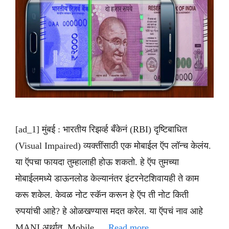
[ad_1] मुंबई : भारतीय रिझर्व्ह बँकेनं (RBI) दृष्टिबाधित
(Visual Impaired) व्यक्तींसाठी एक मोबाईल ऍप लॉन्च केलंय.
या ऍपचा फायदा तुम्हालाही होऊ शकतो. हे ऍप तुमच्या
मोबाईलमध्ये डाऊनलोड केल्यानंतर इंटरनेटशिवायही ते काम
करू शकेल. केवळ नोट स्कॅन करून हे ऍप ती नोट किती
रुपयांची आहे? हे ओळखण्यास मदत करेल. या ऍपचं नाव आहे
MANI अर्थात Mobile …
Read more