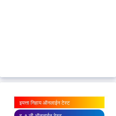
इयत्ता निहाय ऑनलाईन टेस्ट
इ. १ ली ऑनलाईन टेस्ट