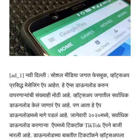
[ad_1] नवी दिल्ली : सोशल मीडिया जगात फेसबुक, व्हॉट्सअप
प्रसिद्ध मेसेजिंग ऍप आहेत. हे ऍप्स डाऊनलोड करुन
वापरणाऱ्यांची संख्याही मोठी आहे. व्हॉट्सअप जगातील सर्वाधिक
डाऊनलोड केलं जाणारं ऍप आहे. पण आता हे ऍप
डाऊनलोडमध्ये मागे पडलं आहे. जानेवारी २०२०मध्ये, सर्वाधिक
डाऊनलोड करणाऱ्या ऍपमध्ये टिकटॉक TikTok ऍपने बाजी
मारली आहे. डाऊनलोडच्या बाबतीत टिकटॉकने व्हॉट्सअपला