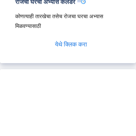
रोजचा घरचा अभ्यास कॅलेंडर
कोणत्याही तारखेचा तसेच रोजचा घरचा अभ्यास
मिळवण्यासाठी
येथे क्लिक करा