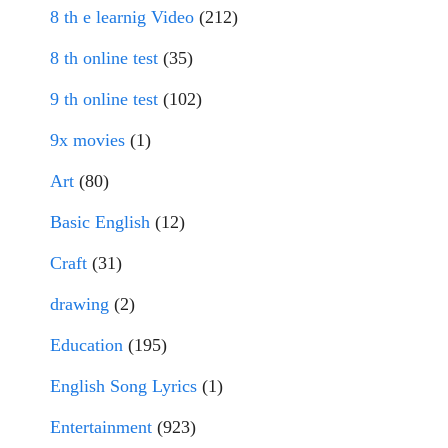
8 th e learnig Video
(212)
8 th online test
(35)
9 th online test
(102)
9x movies
(1)
Art
(80)
Basic English
(12)
Craft
(31)
drawing
(2)
Education
(195)
English Song Lyrics
(1)
Entertainment
(923)