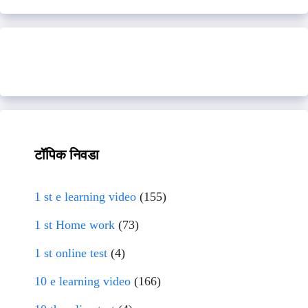
टॉपिक निवडा
1 st e learning video
(155)
1 st Home work
(73)
1 st online test
(4)
10 e learning video
(166)