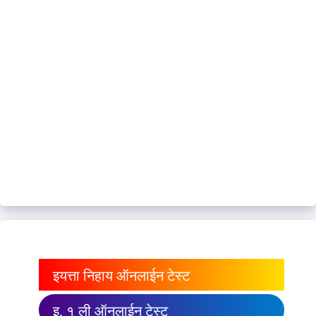
इयत्ता निहाय ऑनलाईन टेस्ट
इ. १ ली ऑनलाईन टेस्ट