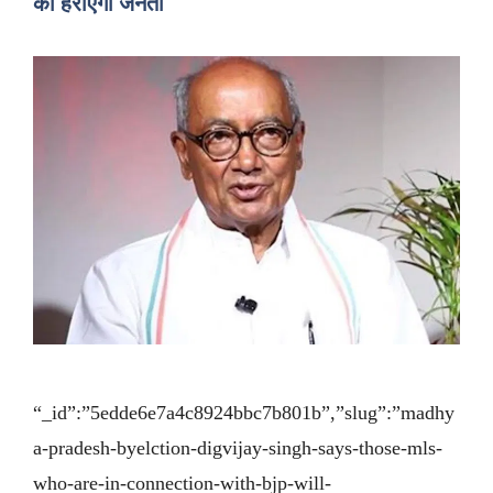
का हराएगी जनता
“_id”:”5edde6e7a4c8924bbc7b801b”,”slug”:”madhy
a-pradesh-byelction-digvijay-singh-says-those-mls-
who-are-in-connection-with-bjp-will-