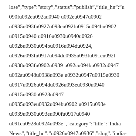
lose”,”type”:”story”,”status”:”publish”,”title_hn”:”u
090fu092eu092au0940 u092eu0947u0902
u0935u093fu0927u093eu092fu0915u094bu0902
u0915u0940 u0916u0930u0940u0926
u092bu0930u094bu0916u094du0924,
u0926u093fu0917u094du0935u093fu091cu092f
u0938u093fu0902u0939 u092cu094bu0932u0947
u092au0948u0938u093e u0932u0947u0915u0930
u0917u0926u094du0926u093eu0930u0940
u0915u0930u0928u0947
u0935u093eu0932u094bu0902 u0915u093e
u0939u0930u093eu090fu0917u0940
u091cu0928u0924u093e”,”category”:”title”:”India
News”,”title_hn”:”u0926u0947u0936″,”slug”:”india-