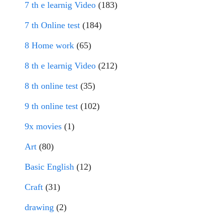
7 th e learnig Video
(183)
7 th Online test
(184)
8 Home work
(65)
8 th e learnig Video
(212)
8 th online test
(35)
9 th online test
(102)
9x movies
(1)
Art
(80)
Basic English
(12)
Craft
(31)
drawing
(2)