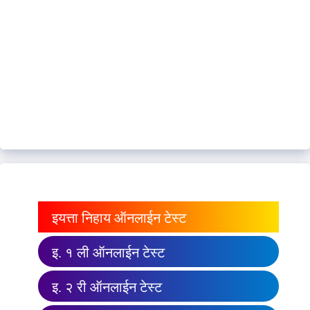
इयत्ता निहाय ऑनलाईन टेस्ट
इ. १ ली ऑनलाईन टेस्ट
इ. २ री ऑनलाईन टेस्ट