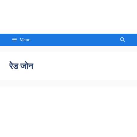
Skip
to
Sandeep Waghmore
content
Menu
रेड जोन