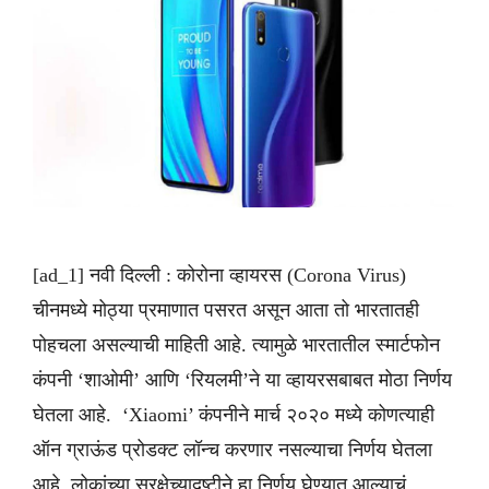
[ad_1] नवी दिल्ली : कोरोना व्हायरस (Corona Virus)
चीनमध्ये मोठ्या प्रमाणात पसरत असून आता तो भारतातही
पोहचला असल्याची माहिती आहे. त्यामुळे भारतातील स्मार्टफोन
कंपनी ‘शाओमी’ आणि ‘रियलमी’ने या व्हायरसबाबत मोठा निर्णय
घेतला आहे. ‘Xiaomi’ कंपनीने मार्च २०२० मध्ये कोणत्याही
ऑन ग्राऊंड प्रोडक्ट लॉन्च करणार नसल्याचा निर्णय घेतला
आहे. लोकांच्या सुरक्षेच्यादृष्टीने हा निर्णय घेण्यात आल्याचं