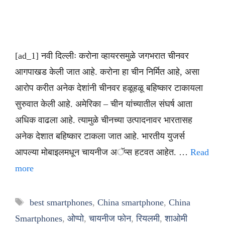
[ad_1] नवी दिल्लीः करोना व्हायरसमुळे जगभरात चीनवर
आगपाखड केली जात आहे. करोना हा चीन निर्मित आहे, असा
आरोप करीत अनेक देशांनी चीनवर हळूहळू बहिष्कार टाकायला
सुरुवात केली आहे. अमेरिका – चीन यांच्यातील संघर्ष आता
अधिक वाढला आहे. त्यामुळे चीनच्या उत्पादनावर भारतासह
अनेक देशात बहिष्कार टाकला जात आहे. भारतीय युजर्स
आपल्या मोबाइलमधून चायनीज अॅप्स हटवत आहेत. …
Read
more
Tags
best smartphones
,
China smartphone
,
China
Smartphones
,
ओप्पो
,
चायनीज फोन
,
रियलमी
,
शाओमी