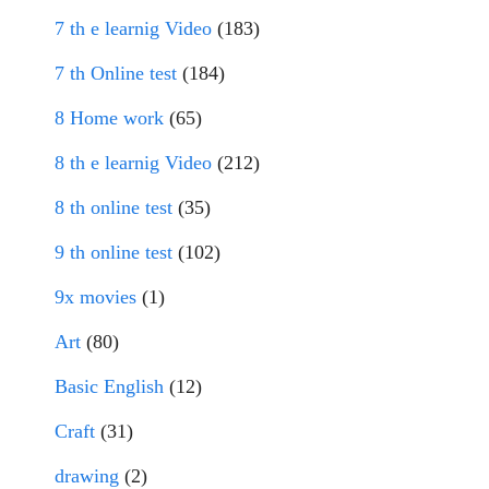
7 th e learnig Video
(183)
7 th Online test
(184)
8 Home work
(65)
8 th e learnig Video
(212)
8 th online test
(35)
9 th online test
(102)
9x movies
(1)
Art
(80)
Basic English
(12)
Craft
(31)
drawing
(2)