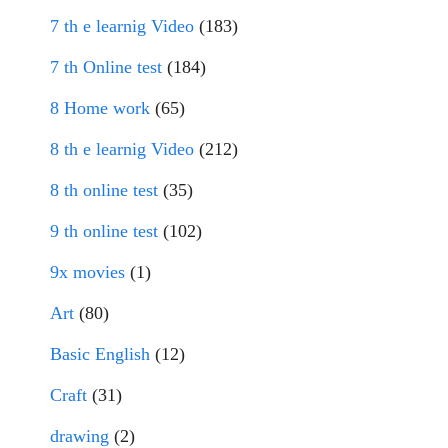
7 th e learnig Video
(183)
7 th Online test
(184)
8 Home work
(65)
8 th e learnig Video
(212)
8 th online test
(35)
9 th online test
(102)
9x movies
(1)
Art
(80)
Basic English
(12)
Craft
(31)
drawing
(2)