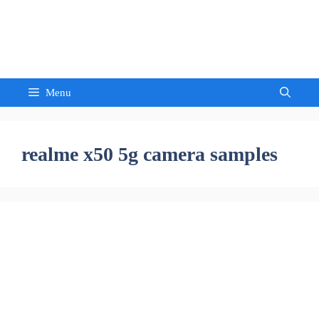
Skip
to
Sandeep Waghmore
content
Menu
realme x50 5g camera samples