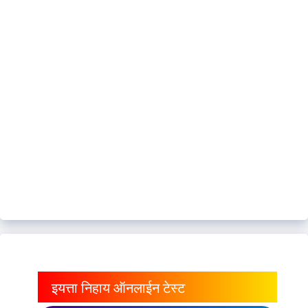
इयत्ता निहाय ऑनलाईन टेस्ट