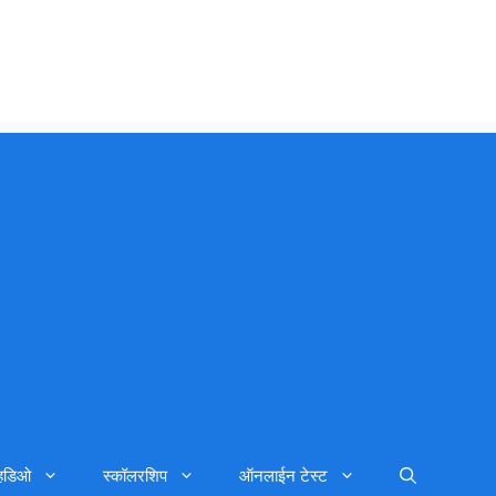
्हिडिओ
स्कॉलरशिप
ऑनलाईन टेस्ट