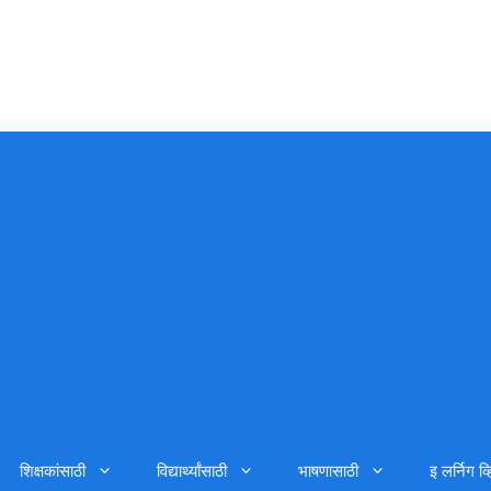
शिक्षकांसाठी
विद्यार्थ्यांसाठी
भाषणासाठी
इ लर्निग व