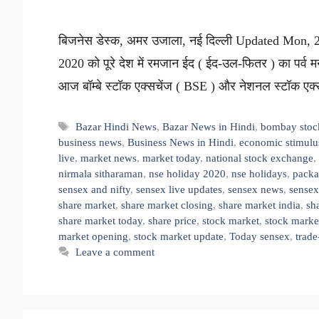
बिजनेस डेस्क, अमर उजाला, नई दिल्ली Updated Mon, 2
2020 को पूरे देश में रमजान ईद ( ईद-उल-फितर ) का पर्व म
आज बॉम्बे स्टॉक एक्सचेंज ( BSE ) और नेशनल स्टॉक ए
Tags
Bazar Hindi News
,
Bazar News in Hindi
,
bombay stoc
business news
,
Business News in Hindi
,
economic stimulu
live
,
market news
,
market today
,
national stock exchange
,
nirmala sitharaman
,
nse holiday 2020
,
nse holidays
,
packa
sensex and nifty
,
sensex live updates
,
sensex news
,
sensex
share market
,
share market closing
,
share market india
,
sh
share market today
,
share price
,
stock market
,
stock market
market opening
,
stock market update
,
Today sensex
,
trade
Leave a comment