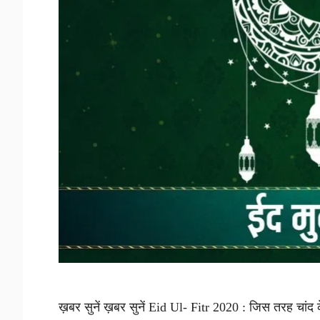
ख़बर सुनें ख़बर सुनें Eid Ul- Fitr 2020 : जिस तरह चांद