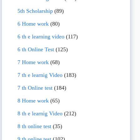
5th Scholarship
(89)
6 Home work
(80)
6 th e learning video
(117)
6 th Online Test
(125)
7 Home work
(68)
7 th e learnig Video
(183)
7 th Online test
(184)
8 Home work
(65)
8 th e learnig Video
(212)
8 th online test
(35)
9 th online test
(102)