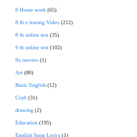
8 Home work
(65)
8 th e learnig Video
(212)
8 th online test
(35)
9 th online test
(102)
9x movies
(1)
Art
(80)
Basic English
(12)
Craft
(31)
drawing
(2)
Education
(195)
English Song Lyrics
(1)