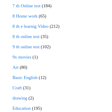
7 th Online test
(184)
8 Home work
(65)
8 th e learnig Video
(212)
8 th online test
(35)
9 th online test
(102)
9x movies
(1)
Art
(80)
Basic English
(12)
Craft
(31)
drawing
(2)
Education
(195)