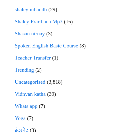
shaley nibandh
(29)
Shaley Prarthana Mp3
(16)
Shasan nirnay
(3)
Spoken English Basic Course
(8)
Teacher Transfer
(1)
Trending
(2)
Uncategorised
(3,818)
Vidnyan katha
(39)
Whats app
(7)
Yoga
(7)
इंटरनेट
(3)