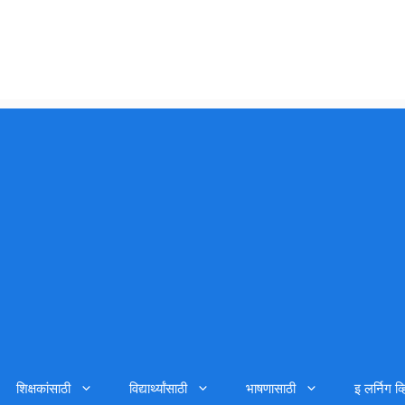
शिक्षकांसाठी
विद्यार्थ्यांसाठी
भाषणासाठी
इ लर्निग व