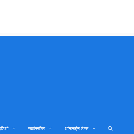
्हिडिओ
स्कॉलरशिप
ऑनलाईन टेस्ट