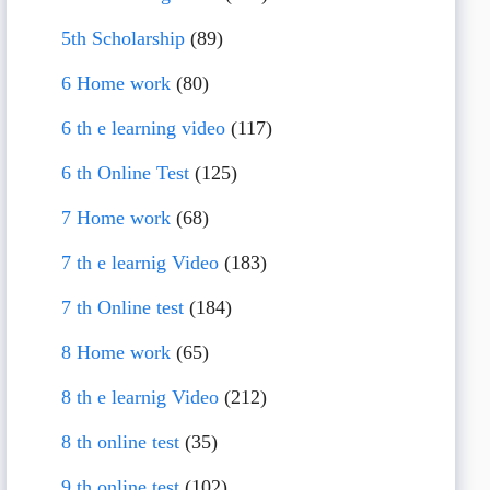
5th Scholarship
(89)
6 Home work
(80)
6 th e learning video
(117)
6 th Online Test
(125)
7 Home work
(68)
7 th e learnig Video
(183)
7 th Online test
(184)
8 Home work
(65)
8 th e learnig Video
(212)
8 th online test
(35)
9 th online test
(102)