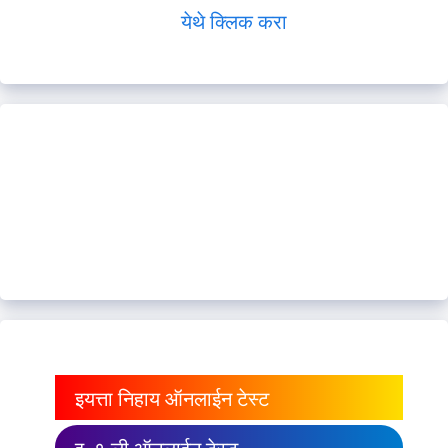
येथे क्लिक करा
इयत्ता निहाय ऑनलाईन टेस्ट