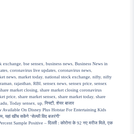
k exchange
,
bse sensex
,
business news
,
Business News in
dates
,
coronavirus live updates
,
coronavirus news
,
ket news
,
market today
,
national stock exchange
,
nifty
,
nifty
araman
,
rajasthan
,
RBI
,
sensex news
,
sensex price
,
sensex
share market closing
,
share market closing coronavirus
ket price
,
share market sensex
,
share market today
,
share
nadu
,
Today sensex
,
up
,
निफ्टी
,
शेयर बाजार
w Available On Disney Plus Hotstar For Entertaining Kids
यहां खींच सकेंगे ‘सेल्फी विद बजरंगी’
cent Sample Positive – दिल्ली : कोरोना के 92 नए मरीज मिले, एक