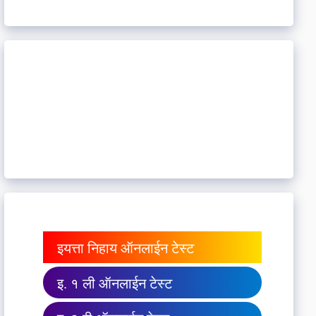
इयत्ता निहाय ऑनलाईन टेस्ट
इ. १ ली ऑनलाईन टेस्ट