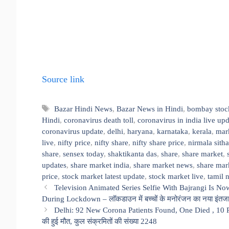
Source link
Tags
Bazar Hindi News
,
Bazar News in Hindi
,
bombay stoc
Hindi
,
coronavirus death toll
,
coronavirus in india live up
coronavirus update
,
delhi
,
haryana
,
karnataka
,
kerala
,
mar
live
,
nifty price
,
nifty share
,
nifty share price
,
nirmala sith
share
,
sensex today
,
shaktikanta das
,
share
,
share market
,
updates
,
share market india
,
share market news
,
share mar
price
,
stock market latest update
,
stock market live
,
tamil 
Television Animated Series Selfie With Bajrangi Is No
During Lockdown – लॉकडाउन में बच्चों के मनोरंजन का नया इंतजाम, 
Delhi: 92 New Corona Patients Found, One Died , 10 Per
की हुई मौत, कुल संक्रमितों की संख्या 2248