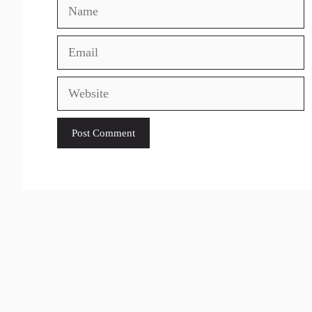
Name
Email
Website