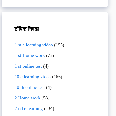
टॉपिक निवडा
1 st e learning video
(155)
1 st Home work
(73)
1 st online test
(4)
10 e learning video
(166)
10 th online test
(4)
2 Home work
(53)
2 nd e learning
(134)