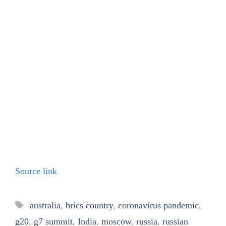
Source link
Tags
australia
,
brics country
,
coronavirus pandemic
,
g20
,
g7 summit
,
India
,
moscow
,
russia
,
russian