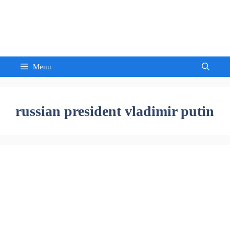
Skip
to
Sandeep Waghmore
content
Menu
russian president vladimir putin