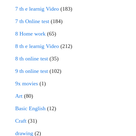
7 th e learnig Video
(183)
7 th Online test
(184)
8 Home work
(65)
8 th e learnig Video
(212)
8 th online test
(35)
9 th online test
(102)
9x movies
(1)
Art
(80)
Basic English
(12)
Craft
(31)
drawing
(2)