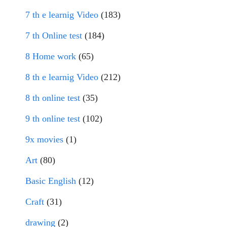
7 th e learnig Video
(183)
7 th Online test
(184)
8 Home work
(65)
8 th e learnig Video
(212)
8 th online test
(35)
9 th online test
(102)
9x movies
(1)
Art
(80)
Basic English
(12)
Craft
(31)
drawing
(2)