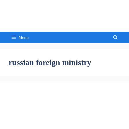
Skip
to
Sandeep Waghmore
content
Menu
russian foreign ministry