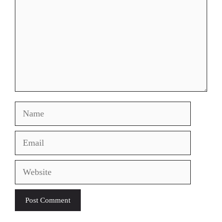
Name
Email
Website