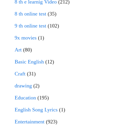
8 th e learnig Video
(212)
8 th online test
(35)
9 th online test
(102)
9x movies
(1)
Art
(80)
Basic English
(12)
Craft
(31)
drawing
(2)
Education
(195)
English Song Lyrics
(1)
Entertainment
(923)