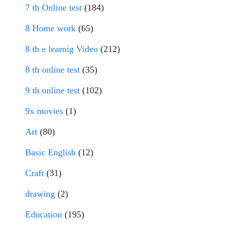
7 th Online test
(184)
8 Home work
(65)
8 th e learnig Video
(212)
8 th online test
(35)
9 th online test
(102)
9x movies
(1)
Art
(80)
Basic English
(12)
Craft
(31)
drawing
(2)
Education
(195)