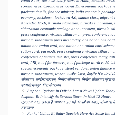
Hindi News
,
Business Diary News in Hindi
,
Business News
corona virus
,
Coronavirus
,
covid 19
,
economic package
,
package details
,
finance ministry
,
india economic package
economy
,
lockdown
,
lockdown 4.0
,
middle class
,
migrant 
Narendra Modi
,
Nirmala sitaraman
,
nirmala sitharaman
,
sitharaman economic package announcement
,
nirmala si
press conference
,
nirmala sitharaman press conference to
nirmala sitharaman press meet today
,
one nation one card
nation one ration card
,
one nation one ration card schem
ration card
,
pm modi
,
press conference nirmala sitharama
conference of finance minister
,
press conference today
,
rat
card
,
RBI
,
relief for farmers
,
relief package worth rs 20 la
special economic package
,
street vendors
,
union finance m
nirmala sitharaman
,
wheat
,
आर्थिक पैकेज
,
केंद्रीय वित्त मंत्री नि
सीतारमण
,
कोरोना वायरस
,
निर्मला सीतारमण
,
निर्मला सीतारमण प्रेस कॉन
प्रवासी मजदूर
,
वित्त मंत्रालय
Amphan Cyclone In Odisha Latest News Update Today
Amphan To Intensify As Serious Storm In Next 12 Hours –
तूफान में बदल सकता है ‘अम्फान, 20 मई को पश्चिम बंगाल, बांग्लादेश 
टकराएगा
Pankaj Udhas Birthday Special: Here Are Some Intrest