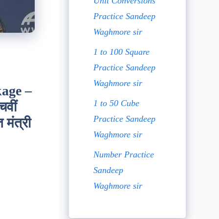
Unit Conversions
Practice Sandeep
Waghmore sir
1 to 100 Square
Practice Sandeep
Waghmore sir
age –
1 to 50 Cube
चवीं
Practice Sandeep
 मंत्री
Waghmore sir
Number Practice
Sandeep
Waghmore sir