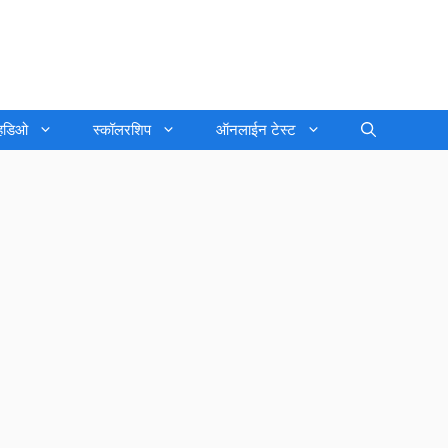
्हिडिओ
स्कॉलरशिप
ऑनलाईन टेस्ट