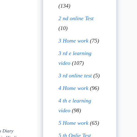
(134)
2 nd online Test
(10)
3 Home work
(75)
3 rd e learning
video
(107)
3 rd online test
(5)
4 Home work
(96)
4 th e learning
video
(98)
5 Home work
(65)
s Diary
5 th Onlie Test