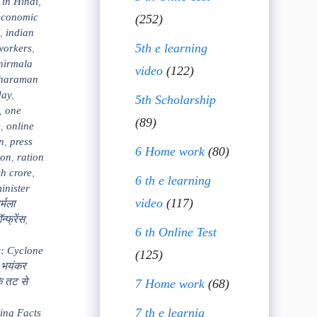
 in Hindi
,
economic
(252)
,
indian
5th e learning
workers
,
nirmala
video
(122)
tharaman
day
,
5th Scholarship
,
one
(89)
e
,
online
n
,
press
6 Home work
(80)
ion
,
ration
kh crore
,
6 th e learning
inister
video
(117)
र्मला
्फ्रेंस
,
6 th Online Test
: Cyclone
(125)
 भयंकर
के तट से
7 Home work
(68)
7 th e learnig
ing Facts